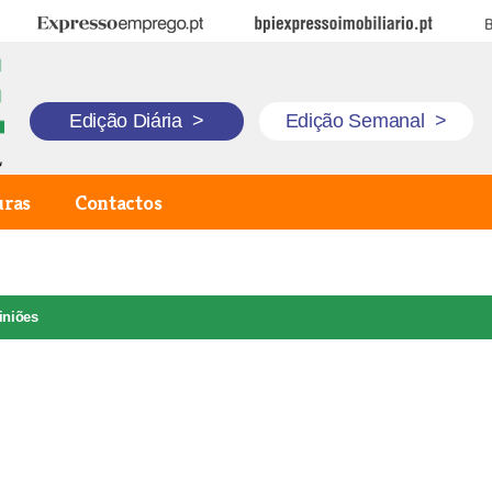
Expresso Emprego
BPI Expresso Imobiliário
B
Edição Diária
>
Edição Semanal
>
uras
Contactos
iniões