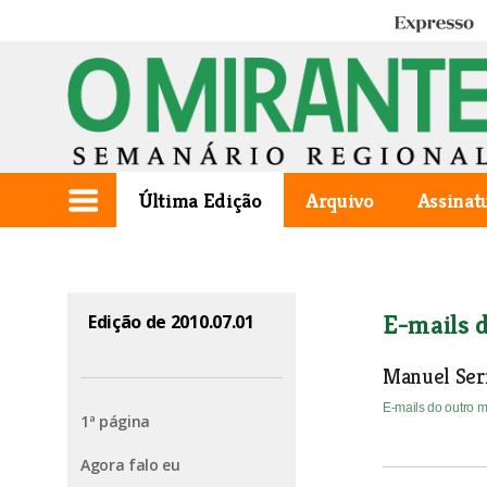
Expresso
Última Edição
Arquivo
Assinat
E-mails 
Edição de 2010.07.01
Manuel Serr
E-mails do outro
1ª página
Agora falo eu