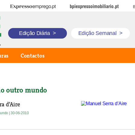
Expresso Emprego
BPI Expresso Imobiliário
B
Edição Diária
>
Edição Semanal
>
uras
Contactos
do outro mundo
a d’Aire
 mundo
| 30-06-2010