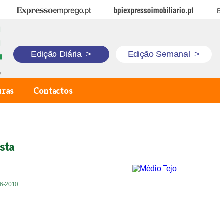
Expresso Emprego
BPI Expresso Imobiliário
B
Edição Diária
>
Edição Semanal
>
uras
Contactos
sta
06-2010