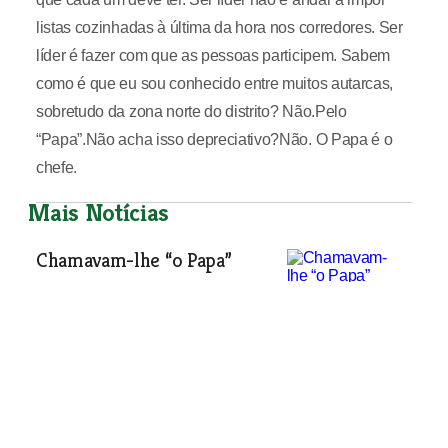
listas cozinhadas à última da hora nos corredores. Ser
líder é fazer com que as pessoas participem. Sabem
como é que eu sou conhecido entre muitos autarcas,
sobretudo da zona norte do distrito? Não.Pelo
“Papa”.Não acha isso depreciativo?Não. O Papa é o
chefe.
Mais Notícias
Chamavam-lhe “o Papa”
Ladislau Teles Botas ficará sobretudo
para a história como o primeiro
presidente da Câmara de Santarém
eleito democraticamente. De 1976 a
1992 liderou o concelho mais
importante do distrito, altura em que
passou o testemunho. Nessa
entrevista, o comendador Ladislau