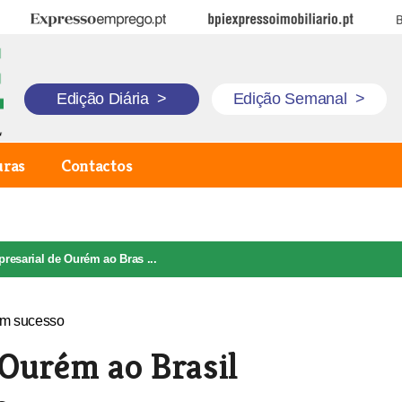
Expresso Emprego
BPI Expresso Imobiliário
B
Edição Diária
>
Edição Semanal
>
uras
Contactos
resarial de Ourém ao Bras ...
 Ourém ao Brasil