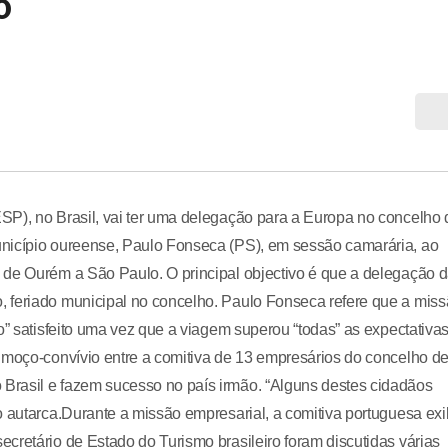
o
SP), no Brasil, vai ter uma delegação para a Europa no concelho 
unicípio oureense, Paulo Fonseca (PS), em sessão camarária, ao
 de Ourém a São Paulo. O principal objectivo é que a delegação 
 feriado municipal no concelho. Paulo Fonseca refere que a mis
o” satisfeito uma vez que a viagem superou “todas” as expectativas
lmoço-convívio entre a comitiva de 13 empresários do concelho d
Brasil e fazem sucesso no país irmão. “Alguns destes cidadãos
o autarca.Durante a missão empresarial, a comitiva portuguesa exi
cretário de Estado do Turismo brasileiro foram discutidas várias