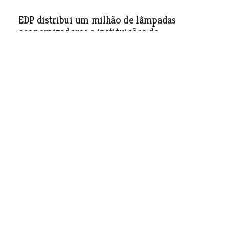
EDP distribui um milhão de lâmpadas
economizadoras a instituições de
solidariedade social
Economia
| 11-04-2012
Delegação de Abrantes da Ordem dos
Arquitectos homenageia Manoel de Oliveira
Economia
| 11-04-2012
Missões da Nersant ajudam aumento das
exportações
Economia
| 11-04-2012