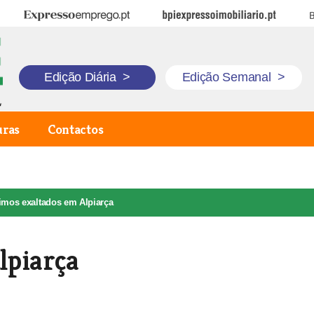
Expresso Emprego
BPI Expresso Imobiliário
B
Edição Diária
>
Edição Semanal
>
uras
Contactos
imos exaltados em Alpiarça
lpiarça