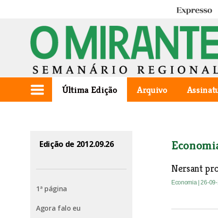
Expresso
Última Edição
Arquivo
Assinat
Economi
Edição de 2012.09.26
Nersant pr
Economia
| 26-09
1ª página
Agora falo eu