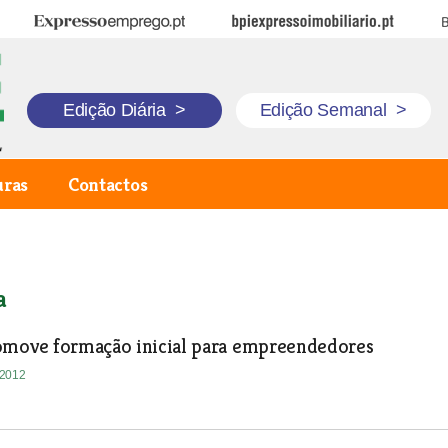
Expresso Emprego
BPI Expresso Imobiliário
B
Edição Diária
>
Edição Semanal
>
uras
Contactos
a
omove formação inicial para empreendedores
-2012