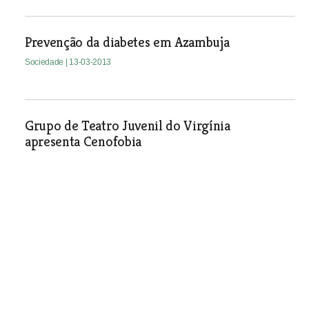
Prevenção da diabetes em Azambuja
Sociedade
| 13-03-2013
Grupo de Teatro Juvenil do Virgínia
apresenta Cenofobia
Sociedade
| 13-03-2013
Vila Chã de Ourique reúne
rainhas das vindimas em
desfile
Sociedade
| 13-03-2013