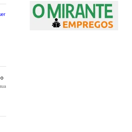
do
 sua