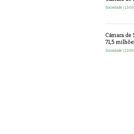
Sociedade
| 13-0
Câmara de 
71,5 milhõe
Sociedade
| 13-0
Câmara de 
milhão de 
Sociedade
| 13-0
Deputados 
de matrícul