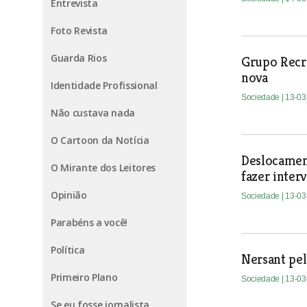
Entrevista
Foto Revista
Guarda Rios
Grupo Recr
nova
Identidade Profissional
Sociedade
| 13-0
Não custava nada
O Cartoon da Notícia
Deslocamen
O Mirante dos Leitores
fazer inte
Opinião
Sociedade
| 13-0
Parabéns a você!
Política
Nersant pel
Primeiro Plano
Sociedade
| 13-0
Se eu fosse jornalista