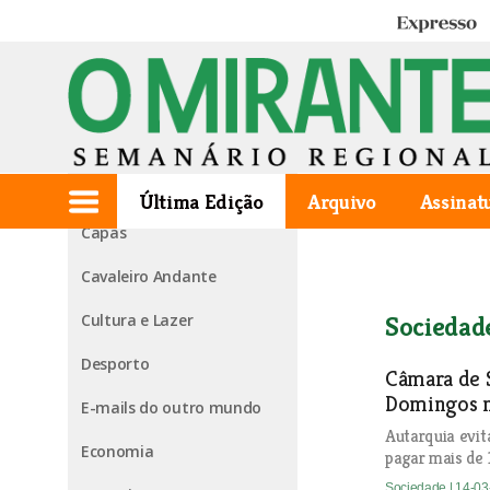
Expresso
Edição de 2013.03.14
1ª página
Agora falo eu
Última Edição
Arquivo
Assinat
Capas
Cavaleiro Andante
Cultura e Lazer
Sociedad
Desporto
Câmara de S
Domingos m
E-mails do outro mundo
Autarquia evi
Economia
pagar mais de 
Sociedade
| 14-0