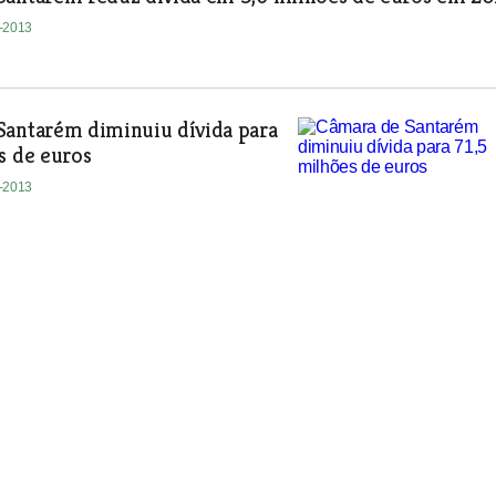
3-2013
Santarém diminuiu dívida para
s de euros
3-2013
Alcanena reduz dívida em um
euros em 2015
3-2013
do PSD alertam para problemas na aplicação do regim
a e frequência