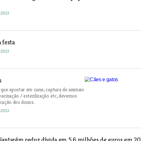
3-2013
 festa
3-2013
s
que apostar em canis, captura de animais
acinação / esterilização etc, devemos
cação dos donos.
3-2013
Santarém reduz dívida em 5,6 milhões de euros em 20