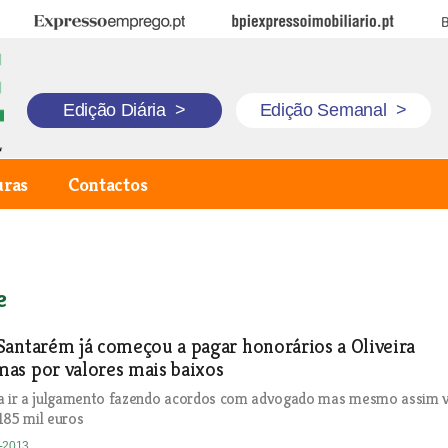
Expresso Emprego
BPI Expresso Imobiliário
B
Edição Diária
>
Edição Semanal
>
uras
Contactos
e
antarém já começou a pagar honorários a Oliveira
as por valores mais baixos
ta ir a julgamento fazendo acordos com advogado mas mesmo assim v
185 mil euros
3-2013