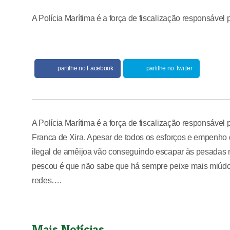
A Polícia Marítima é a força de fiscalização responsável p
partilhe no Facebook
partilhe no Twitter
A Polícia Marítima é a força de fiscalização responsável p
Franca de Xira. Apesar de todos os esforços e empenho 
ilegal de amêijoa vão conseguindo escapar às pesadas 
pescou é que não sabe que há sempre peixe mais miúdo
redes….
Mais Notícias