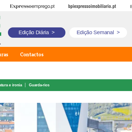
Expresso Emprego
BPI Expresso Imobiliário
B
Edição Diária
>
Edição Semanal
>
uras
Contactos
tura e ironia
Guarda-rios