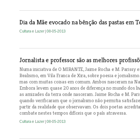
Dia da Mãe evocado na bênção das pastas em 
Cultura e Lazer
| 08-05-2013
Jornalista e professor são as melhores profis
Numa iniciativa de O MIRANTE, Jaime Rocha e M. Parissy 
Realismo, em Vila Franca de Xira, sobre poesia e jornalism
mas com muitas coisas em comum. Ambos nasceram na Nazar
Embora levem quase 20 anos de diferença no mundo dos liv
as amizades da terra onde nasceram. Jaime Rocha e M. Pariss
quando verificaram que o jornalismo não permitia satisfaze
partir da realidade que observavam. Os dois poetas acredi
combate nestes tempos difíceis que o país atravessa.
Cultura e Lazer
| 08-05-2013