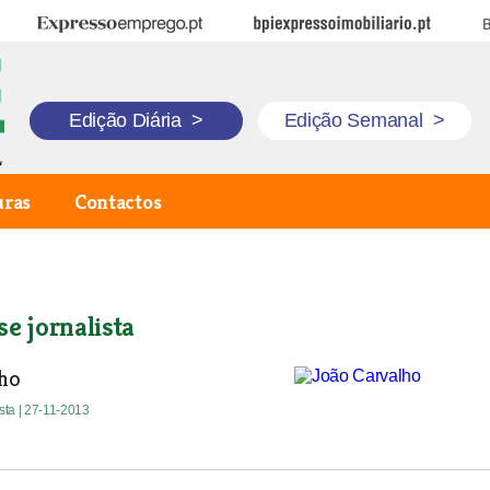
Expresso Emprego
BPI Expresso Imobiliário
B
Edição Diária
>
Edição Semanal
>
uras
Contactos
se jornalista
lho
ista
| 27-11-2013