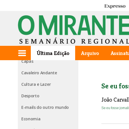
Expresso
Edição de 2013.11.28
1ª página
Agora falo eu
Última Edição
Arquivo
Assinat
Capas
Cavaleiro Andante
Cultura e Lazer
Se eu fos
Desporto
João Carva
E-mails do outro mundo
Se eu fosse jornal
Economia