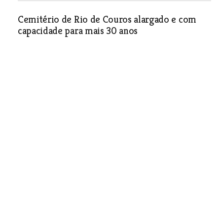
Cemitério de Rio de Couros alargado e com
capacidade para mais 30 anos
Sociedade
| 04-12-2013
Ourém assina acordo de cooperação com
município brasileiro
Sociedade
| 04-12-2013
Município dá luz verde para relocalização de
fábrica de cal na freguesia de Fátima
A unidade industrial representa um investimento de 25
milhões de euros, prevendo a criação directa de 14 novos
postos de trabalho directos.
Sociedade
| 04-12-2013