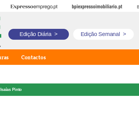
Expresso Emprego
BPI Expresso Imobiliário
B
Edição Diária
>
Edição Semanal
>
uras
Contactos
Isaías Pinto