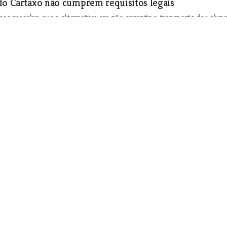
 do Cartaxo não cumprem requisitos legais
mas ressalva que a alternativa era não garantir o transporte dos aluno
 500 quilómetros de bicicleta
celebrou 90 anos com sede nova
Luanda ao som de tiroteio