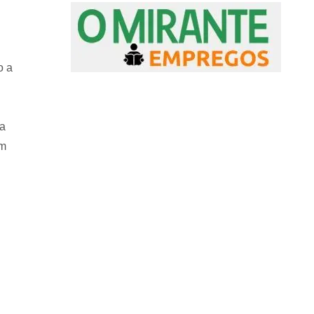
o a
ma
ém