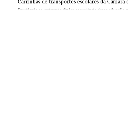
Carrinhas de transportes escolares da Câmara
Presidente da autarquia diz ter consciência dessa situação, 
Sociedade
| 28-05-2014
Dois cunhados bombeiros de Almeirim fizeram
até Santiago de Compostela
Sociedade
| 28-05-2014
Núcleo de Santarém da Liga dos Combatentes 
Sociedade
| 28-05-2014
O estágio da enfermeira Paula Brunido foi em 