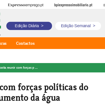
Expresso Emprego
BPI Expresso Imobiliário
B
Edição Diária
>
Edição Semanal
>
uras
Contactos
eita reunir com forças p ...
com forças políticas do
aumento da água