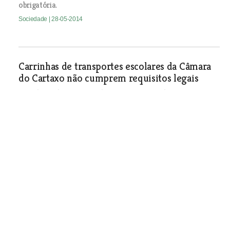
obrigatória.
Sociedade
| 28-05-2014
Carrinhas de transportes escolares da Câmara
do Cartaxo não cumprem requisitos legais
Presidente da autarquia diz ter consciência dessa
situação, mas ressalva que a alternativa era não garantir
o transporte dos alunos.
Sociedade
| 28-05-2014
Dois cunhados bombeiros de
Almeirim fizeram 500
quilómetros de bicicleta até
Santiago de Compostela
Sociedade
| 28-05-2014