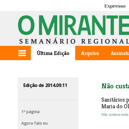
Expresso
Última Edição
Arquivo
Assinat
Não cust
Edição de 2014.09.11
Sanitários p
Maria do Ol
1ª página
Não custava nad
Agora falo eu