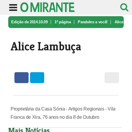
Edição de 2014.10.09
1ª página
Parabéns a você!
Alice
Lambuça
Alice Lambuça
Proprietária da Casa Sónia - Artigos Regionais - Vila
Franca de Xira, 76 anos no dia 8 de Outubro
Mais Notícias