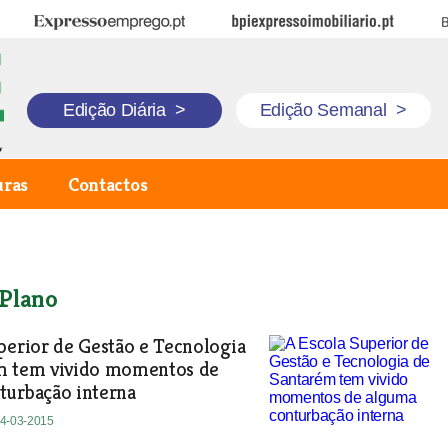
Expresso Emprego
BPI Expresso Imobiliário
B
Edição Diária
>
Edição Semanal
>
uras
Contactos
Plano
perior de Gestão e Tecnologia
m tem vivido momentos de
turbação interna
04-03-2015