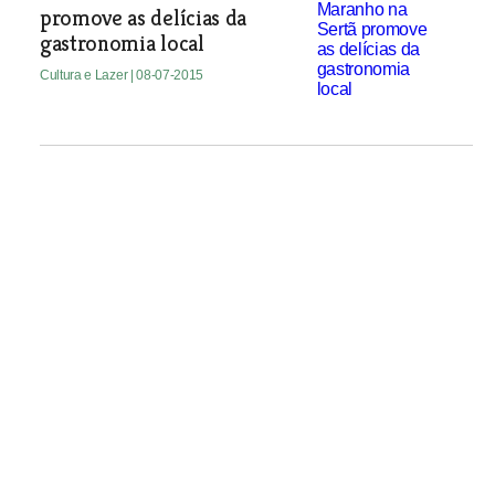
promove as delícias da
gastronomia local
Cultura e Lazer
| 08-07-2015
Fragmentos de Tempo em Alcanena
Cultura e Lazer
| 08-07-2015
“Potencial turístico de
Santarém é enorme mas não
tem sido aproveitado”
Professor trouxe 11 alunos do Canadá
para desenvolver na cidade ribatejana
um projecto-piloto na área da
arqueologia. Diz que a cidade não
mudou muito desde a sua juventude e