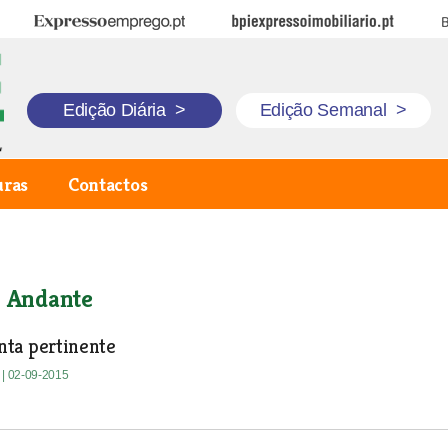
Expresso Emprego
BPI Expresso Imobiliário
B
Edição Diária
>
Edição Semanal
>
uras
Contactos
o Andante
ta pertinente
e
| 02-09-2015