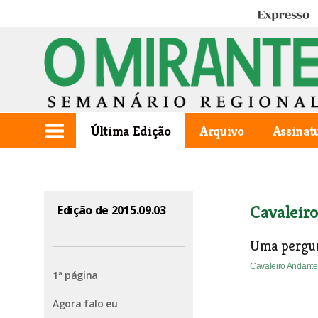
Expresso
Última Edição
Arquivo
Assinat
Cavaleir
Edição de 2015.09.03
Uma pergun
Cavaleiro Andant
1ª página
Agora falo eu