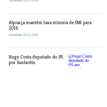
Sociedade
| 02-12-2015
Alpiarça mantém taxa mínima de IMI para
2016
Sociedade
| 02-12-2015
Hugo Costa deputado do PS
por Santarém
Jovem de Tomar ocupa o lugar de José
Vieira da Silva que tomou posse na
quinta-feira como ministro do
Trabalho e da Solidariedade Social.
Sociedade
| 02-12-2015