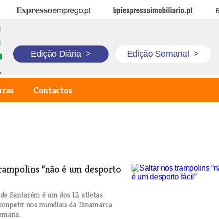
Expresso Emprego
BPI Expresso Imobiliário
B
Edição Diária
>
Edição Semanal
>
uras
Contactos
trampolins “não é um desporto
de Santarém é um dos 12 atletas
competir nos mundiais da Dinamarca
semana.