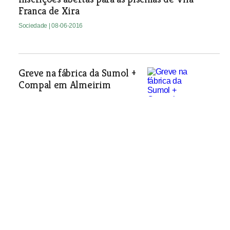
Franca de Xira
Sociedade
| 08-06-2016
Greve na fábrica da Sumol +
Compal em Almeirim
Sociedade
| 08-06-2016
PJ investiga roubo de meio milhar de
azulejos
Sociedade
| 08-06-2016
Dádiva de sangue nas instalações de O