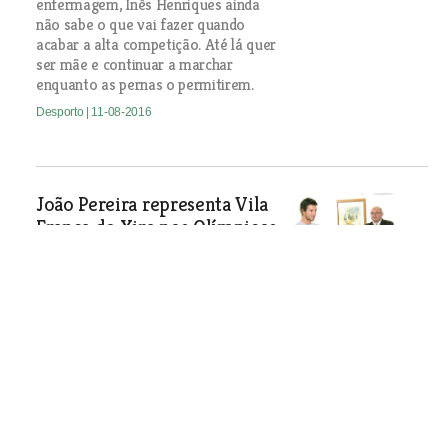
enfermagem, Inês Henriques ainda
não sabe o que vai fazer quando
acabar a alta competição. Até lá quer
ser mãe e continuar a marchar
enquanto as pernas o permitirem.
Desporto
| 11-08-2016
João Pereira representa Vila
Franca de Xira nos Olímpicos
20 anos depois
O anterior atleta do concelho foi
António Travassos que competiu em
1996 em Atlanta
Desporto
| 11-08-2016