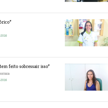
órico”
8-2016
em feito sobressair isso”
orraia
8-2016