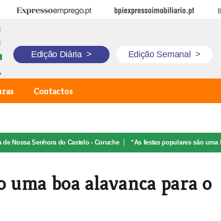
Expresso Emprego
BPI Expresso Imobiliário
B
Edição Diária
>
Edição Semanal
>
uras
Contactos
a de Nossa Senhora do Castelo - Coruche
“As festas populares são uma
ão uma boa alavanca para o