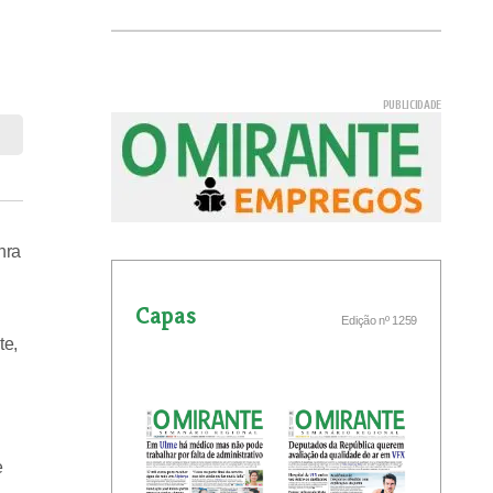
nra
Capas
Edição nº 1259
te,
e