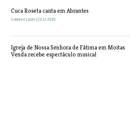
Cuca Roseta canta em Abrantes
Cultura e Lazer
| 23-11-2016
Igreja de Nossa Senhora de Fátima em Moitas
Venda recebe espectáculo musical
Cultura e Lazer
| 23-11-2016
Concurso de curtas metragens “Chamusca o
Coração do Ribatejo”
Cultura e Lazer
| 23-11-2016
“Ifigénia” em cena no Sardoal a 26 de