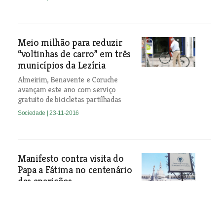
Meio milhão para reduzir
“voltinhas de carro” em três
municípios da Lezíria
Almeirim, Benavente e Coruche
avançam este ano com serviço
gratuito de bicicletas partilhadas
Sociedade
| 23-11-2016
Manifesto contra visita do
Papa a Fátima no centenário
das aparições
O músico Pedro Barroso e o advogado
de Torres Novas Carlos Tomé são
alguns dos subscritores de um texto