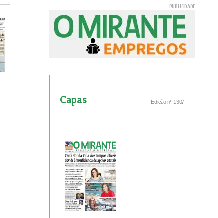
Capas
Edição nº 1307