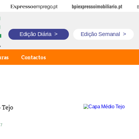
Expresso Emprego
BPI Expresso Imobiliário
B
Edição Diária
>
Edição Semanal
>
uras
Contactos
 Tejo
17