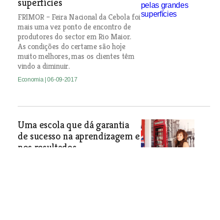
superfícies
FRIMOR – Feira Nacional da Cebola foi
mais uma vez ponto de encontro de
produtores do sector em Rio Maior.
As condições do certame são hoje
muito melhores, mas os clientes têm
vindo a diminuir.
Economia
| 06-09-2017
Uma escola que dá garantia
de sucesso na aprendizagem e
nos resultados
A Fun Languages está em Torres
Novas desde 2006 e funciona também
como centro de preparação para os
exames da Universidade de Cambridge
Economia
| 06-09-2017