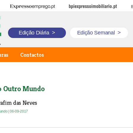
Expresso Emprego
BPI Expresso Imobiliário
B
Edição Diária
>
Edição Semanal
>
uras
Contactos
o Outro Mundo
rafim das Neves
Mundo
| 06-09-2017