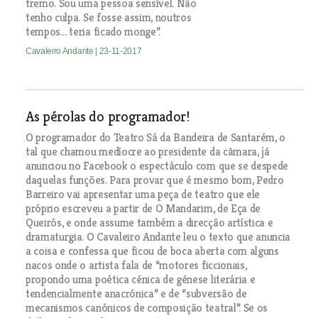
tremo. Sou uma pessoa sensível. Não
tenho culpa. Se fosse assim, noutros
tempos… teria ficado monge”.
Cavaleiro Andante
| 23-11-2017
As pérolas do programador!
O programador do Teatro Sá da Bandeira de Santarém, o
tal que chamou medíocre ao presidente da câmara, já
anunciou no Facebook o espectáculo com que se despede
daquelas funções. Para provar que é mesmo bom, Pedro
Barreiro vai apresentar uma peça de teatro que ele
próprio escreveu a partir de O Mandarim, de Eça de
Queirós, e onde assume também a direcção artística e
dramaturgia. O Cavaleiro Andante leu o texto que anuncia
a coisa e confessa que ficou de boca aberta com alguns
nacos onde o artista fala de “motores ficcionais,
propondo uma poética cénica de génese literária e
tendencialmente anacrónica” e de “subversão de
mecanismos canónicos de composição teatral”. Se os