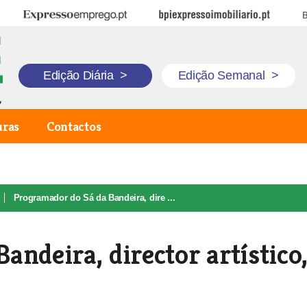
Expresso Emprego
BPI Expresso Imobiliário
B
Edição Diária
>
Edição Semanal
>
uras
Contactos
Programador do Sá da Bandeira, dire ...
ndeira, director artístico