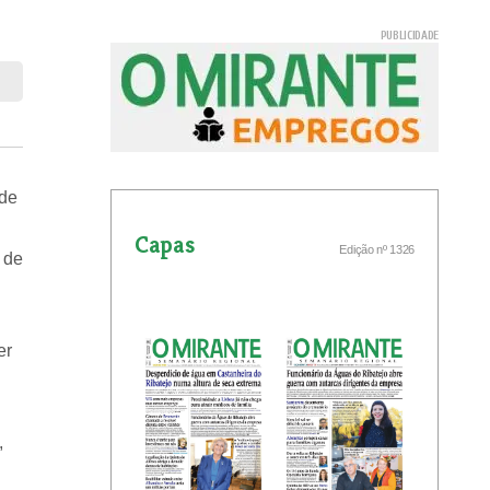
 de
Capas
Edição nº 1326
 de
er
,