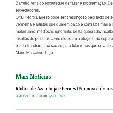
Barreiro, ter sido encarregue de fazer a programação. D
espectadores.
O tal Pedro Barreiro pode ser presunçoso pelo facto de se
vermelha e artistas que querem palco e contratos mas 
matarruano, medíocre, ignorante, besta quadrada, incul
Insultos de pessoas como ele soam a elogios. Só esper
Sá da Bandeira não são só para fulaninhos que se auto 
Mário Marcelino Trigo
Mais Notícias
Rádios de Azambuja e Pernes têm novos don
O MIRANTE dos Leitores
| 23-11-2017