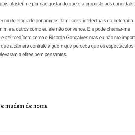
epois afastei-me por não gostar do que era proposto aos candidato
r muito elogiado por amigos, familiares, intelectuais da beterraba
a mim e a outros como eu ele não convence. Ele pode chamar-me
to e até medíocre como o Ricardo Gonçalves mas eu não me import
o que a câmara contrate alguém que perceba que os espectáculos
elevaram a elites bem pensantes.
os e mudam de nome