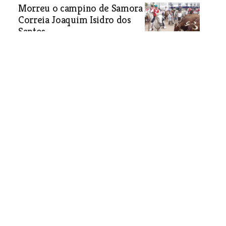
Morreu o campino de Samora
Correia Joaquim Isidro dos
Santos
Sociedade
| 23-11-2017
Nova lei para a defesa da
floresta vai ser difícil de
cumprir
Se os proprietários não limparem os
terrenos junto a edificações em zonas
florestais, os municípios assumem
essa responsabilidade e têm o mês de
Maio de cada ano para o fazer. Uma
lei que desresponsabiliza os
particulares e cujo cumprimento por
parte das autarquias “é uma
impossibilidade”, diz o vice-presidente
da Câmara de Rio Maior.