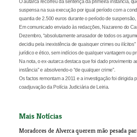
O autarca recorreu da sentença da primeira instância, 
suspensa na sua execução por igual período com a condi
quantia de 2.500 euros durante o período de suspensão,
Em comunicado enviado às redacções, Nazareno do Carm
Dezembro, “absolutamente arrasador de todos os argumen
decidiu pela inexistência de quaisquer crimes ou ilícitos
jurídico e ético, sem indícios de qualquer vantagem ou pr
Na nota, o ex-autarca destaca que foi dado provimento a
instância” e absolvendo-o “de qualquer crime”.
Os factos remontam a 2011 e a investigação foi dirigid
coadjuvação da Polícia Judiciária de Leiria.
Mais Notícias
Moradores de Alverca querem mão pesada para