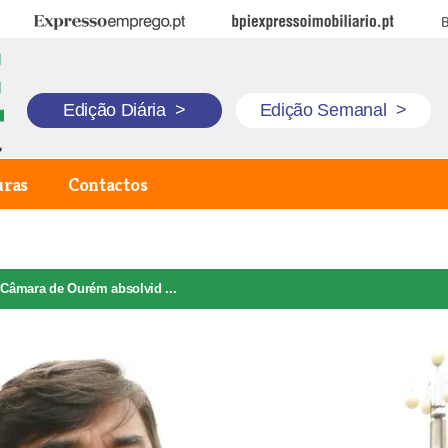
Expresso Emprego
BPI Expresso Imobiliário
B
Edição Diária
>
Edição Semanal
>
uras
Contactos
 Câmara de Ourém absolvid ...