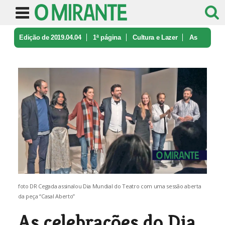
Edição de 2019.04.04
1ª página
Cultura e Lazer
As
celebrações do Dia do Teatro le ...
foto DR Cegada assinalou Dia Mundial do Teatro com uma sessão aberta
da peça “Casal Aberto”
As celebrações do Dia