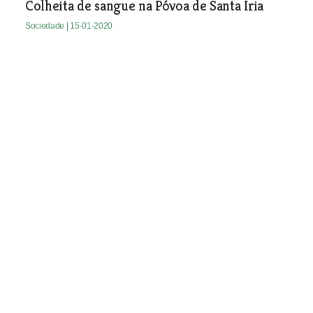
Colheita de sangue na Póvoa de Santa Iria
Sociedade
| 15-01-2020
Morreu a menina do Cartaxo
que sofria de leucemia
Maria Inês Carvalho, estudante do
Agrupamento de Escolas Marcelino
Mesquita, faleceu no dia 2 de Janeiro.
Sociedade
| 15-01-2020
Autarca de Samora Correia
confirma aterro ilegal em
terreno de instituição que
dirige
Augusto Marques confirmou a