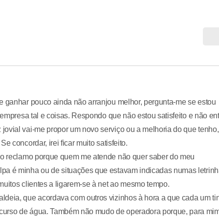
de ganhar pouco ainda não arranjou melhor, pergunta-me se estou
a empresa tal e coisas. Respondo que não estou satisfeito e não en
jovial vai-me propor um novo serviço ou a melhoria do que tenho,
 concordar, irei ficar muito satisfeito.
 não reclamo porque quem me atende não quer saber do meu
lpa é minha ou de situações que estavam indicadas numas letrin
muitos clientes a ligarem-se à net ao mesmo tempo.
ldeia, que acordava com outros vizinhos à hora a que cada um ti
 curso de água. Também não mudo de operadora porque, para mim