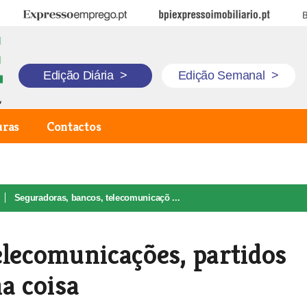
Expresso Emprego
BPI Expresso Imobiliário
B
Edição Diária
>
Edição Semanal
>
uras
Contactos
Seguradoras, bancos, telecomunicaçõ ...
elecomunicações, partidos
a coisa