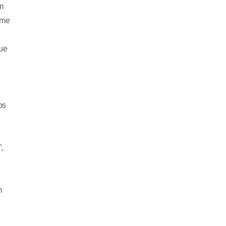
m
 me
que
os
,
m