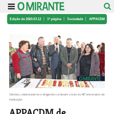
Edição de 2020.03.12
1ª página
Sociedade
APPACDM
de Santarém festeja 48 anos
Utentes, colaboradores e dirigentes cortaram o bolo do 48º aniversário da
instituição
APPACDM de