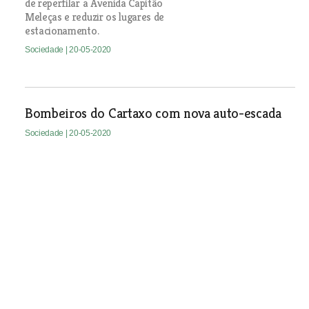
de reperfilar a Avenida Capitão
Meleças e reduzir os lugares de
estacionamento.
Sociedade
| 20-05-2020
Bombeiros do Cartaxo com nova auto-escada
Sociedade
| 20-05-2020
APPACDM de Santarém festeja
48 anos
Sociedade
| 20-05-2020
Homens também são vítimas de violência