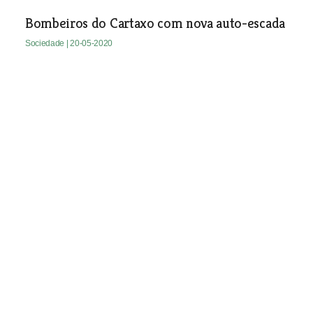
Bombeiros do Cartaxo com nova auto-escada
Sociedade
| 20-05-2020
APPACDM de Santarém festeja
48 anos
Sociedade
| 20-05-2020
Homens também são vítimas de violência
doméstica
Sociedade
| 20-05-2020
Psicóloga e militar divorciados ofendem-se