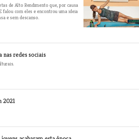
letas de Alto Rendimento que, por causa
E falou com eles e encontrou uma ideia
asa e sem descanso.
 nas redes sociais
turais.
m 2021
s jovens acabaram esta época