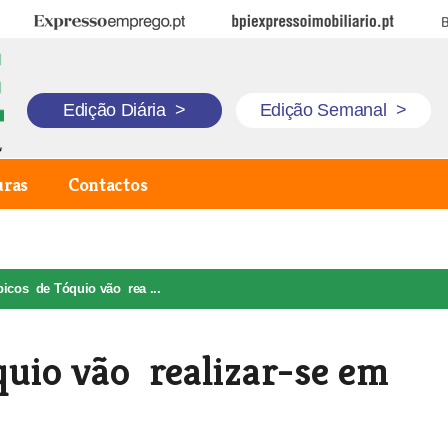
Expresso Emprego
BPI Expresso Imobiliário
B
Edição Diária
>
Edição Semanal
>
uras
Contactos
icos de Tóquio vão rea ...
quio vão realizar-se em