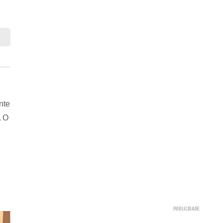
nte
. O