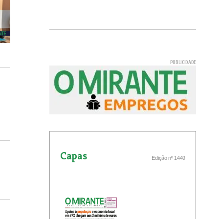
Capas
Edição nº 1449