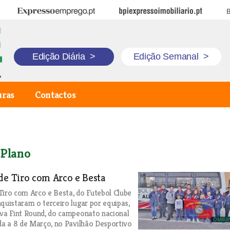
Expresso Emprego
BPI Expresso Imobiliário
B
Edição Diária
>
Edição Semanal
>
uras
Contactos
 Plano
de Tiro com Arco e Besta
Tiro com Arco e Besta, do Futebol Clube
nquistaram o terceiro lugar por equipas,
ova Fint Round, do campeonato nacional
ada a 8 de Março, no Pavilhão Desportivo