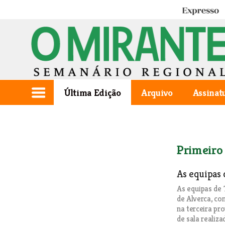
Expresso
Última Edição
Arquivo
Assinat
Primeiro
As equipas 
As equipas de 
de Alverca, co
na terceira pr
de sala realiz