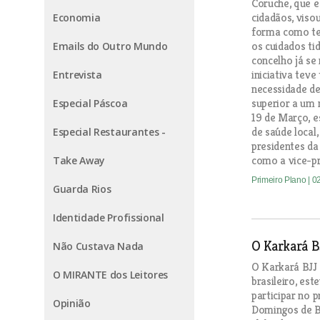
Coruche, que e
cidadãos, viso
Economia
forma como te
os cuidados ti
Emails do Outro Mundo
concelho já se
iniciativa tev
Entrevista
necessidade de
superior a um 
Especial Páscoa
19 de Março, e
de saúde local
Especial Restaurantes -
presidentes da
como a vice-pr
Take Away
Primeiro Plano
| 0
Guarda Rios
Identidade Profissional
O Karkará B
Não Custava Nada
O Karkará BJJ 
O MIRANTE dos Leitores
brasileiro, es
participar no p
Opinião
Domingos de Be