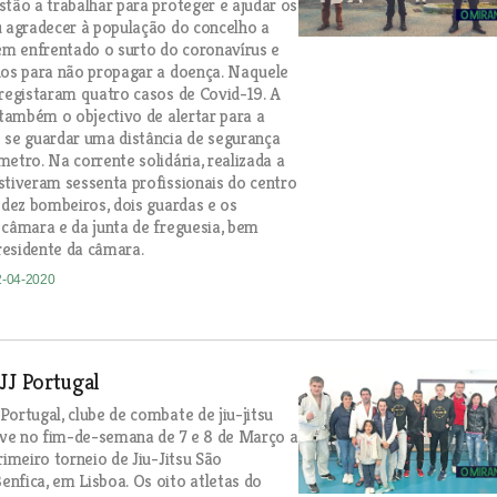
stão a trabalhar para proteger e ajudar os
u agradecer à população do concelho a
m enfrentado o surto do coronavírus e
dos para não propagar a doença. Naquele
 registaram quatro casos de Covid-19. A
e também o objectivo de alertar para a
 se guardar uma distância de segurança
metro. Na corrente solidária, realizada a
stiveram sessenta profissionais do centro
, dez bombeiros, dois guardas e os
 câmara e da junta de freguesia, bem
esidente da câmara.
2-04-2020
JJ Portugal
Portugal, clube de combate de jiu-jitsu
teve no fim-de-semana de 7 e 8 de Março a
rimeiro torneio de Jiu-Jitsu São
nfica, em Lisboa. Os oito atletas do