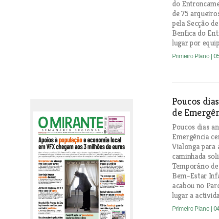
do Entroncame
de 75 arqueiros
pela Secção de
Benfica do En
lugar por equip
Primeiro Plano
| 0
Poucos dias
de Emergên
Poucos dias an
Emergência ce
Vialonga para 
caminhada soli
Temporário de 
Bem-Estar Infa
acabou no Par
lugar a activid
Primeiro Plano
| 0