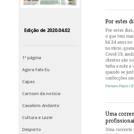
Por estes d
Por estes dias
Edição de 2020.04.02
o que tem mai
há 24 anos no
no início, qua
Covid-19, aind
1ª página
clientes são s
tinha a mãe a 
Agora Falo Eu
quando se junto
confecções ond
Capas
Primeiro Plano
| 0
Cartoon da noticia
Cavaleiro Andante
Uma corren
Cultura e Lazer
profissiona
Uma corrente s
Desporto