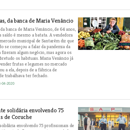
ias, da banca de Maria Venâncio
, da banca de Maria Venâncio, de 64 anos,
s saído é mesmo a batata. A vendedora
 mercado municipal de Santarém diz que
ndo se começou a falar da pandemia da
a fizeram algum negócio, mas agora os
obretudo os habituais. Maria Venâncio já
vender frutas e legumes no mercado
u a ela, depois de a fábrica de
e trabalhava ter fechado.
3-04-2020
te solidária envolvendo 75
is de Coruche
olidária envolvendo 75 profissionais de