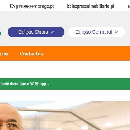
Expresso Emprego
BPI Expresso Imobiliário
B
Edição Diária
>
Edição Semanal
>
uras
Contactos
arate dizer que o W Shopp ...