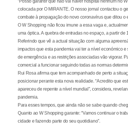
“Posso garantir que não vai haver hospital nenhum no 
colocada por O MIRANTE. O nosso jornal contactou o ges
combate à propagação do novo coronavírus que ditou o 
O W Shopping não ficou imune a essa vaga e, actualment
uma óptica. A quebra de entradas no espaço, a partir de
Referindo que vê a actual situação com alguma apreensã
impactos que esta pandemia vai ter a nível económico e 
de emergência e as restrições associadas vão vigorar. P
comercial a funcionar seguindo todas as normas determ
Rui Rosa afirma que tem acompanhado de perto a situaç
posicionar perante esta nova realidade. “Acredito que e
apareceu de repente a nível mundial”, considera, revel
pandemia.
Para esses tempos, que ainda não se sabe quando chega
Quanto ao W Shopping garante: “Vamos continuar o trabal
cidade e fazendo parte do seu quotidiano”.