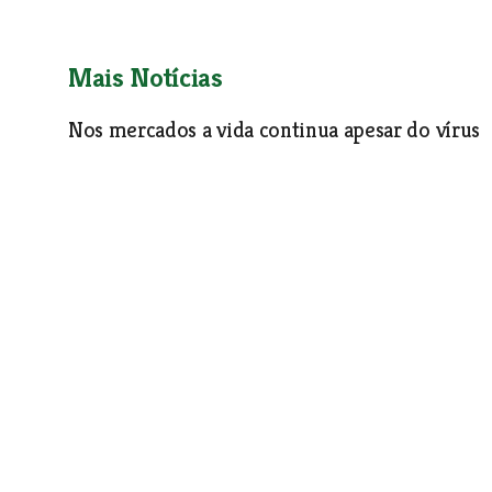
Mais Notícias
Nos mercados a vida continua apesar do vírus
Os mercados são dos últimos redutos de vida social neste
Covid-19. Há quem tenha visto o negócio cair a pique ma
vendas e ganho novos clientes. As realidades são díspares 
Franca de Xira, Santarém e Torres Novas.
Economia
| 09-04-2020
Águas de Santarém suspende tarifas para apoi
Empresa municipal adoptou medidas adicionais no âmbito d
envolvem valores na ordem dos 400 mil euros. Os prazos d
vão também ser prorrogados e sem aplicação de juros.
Economia
| 09-04-2020