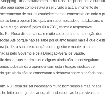
W Shopping”, disse taxativamente Rui Rosa, respondendo à questã
tor para saber como estava a ser vivido o actual momento de
encerramento de muitos estabelecimentos comerciais em todo o pa
e, só tem a operar três lojas: um supermercado, uma tabacaria e
 14 de Março, andará pelos 60 a 70%, estima o responsável.
o, Rui Rosa diz que ainda é muito cedo para ter uma noção dos
social. Até porque não se sabe por quanto tempo mais é que o est
ara já, diz, a sua preocupação como gestor é manter o centro
inadas pelo Governo e pela Direcção-Geral de Saúde.
ão dos lojistas e admite que alguns ainda não se conseguiram
stamos todos ainda a aprender com esta situação inédita que
ando que ainda não se começaram a debruçar sobre o período pós-
m, Rui Rosa diz ser necessário muito bom senso e maturidade.
ho feito ao longo dos anos, alinhados com as forças vivas da