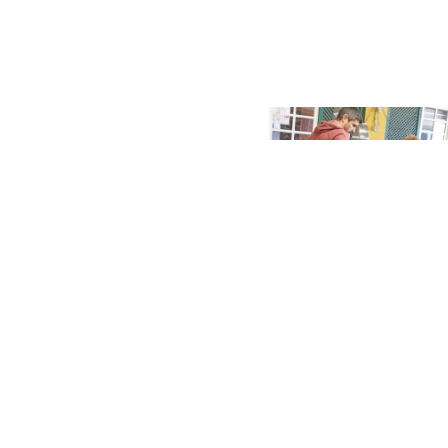
s tempos de confinamento e de combate à
s também há quem tenha aumentado as
nos mercados que visitámos, em Vila
ar IPSS e pequenas empresas
a pandemia da covid-19. Estas isenções
e pagamento de todas as facturas de água