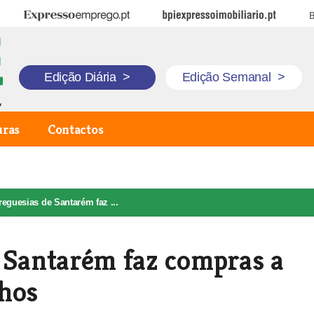
Expresso Emprego
BPI Expresso Imobiliário
B
Edição Diária
>
Edição Semanal
>
uras
Contactos
reguesias de Santarém faz ...
e Santarém faz compras a
nhos