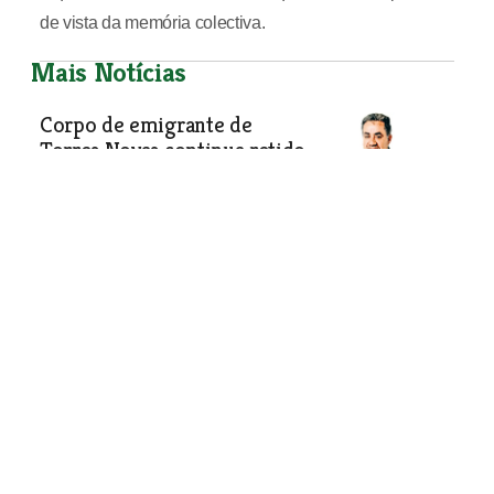
de vista da memória colectiva.
Mais Notícias
Corpo de emigrante de
Torres Novas continua retido
em Angola
Família já conseguiu angariar cerca de
cinco mil euros para trasladar o corpo
de Manuel Sousa para Portugal, mas
falta conseguir um voo.
Sociedade
| 09-04-2020
Sacerdote de Abrantes faz
cerimónias religiosas em
directo no Facebook
Padre Adelino Cardoso quer estar