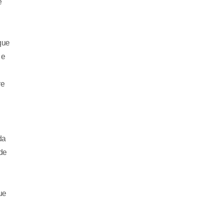
e
que
 e
re
da
 de
ue