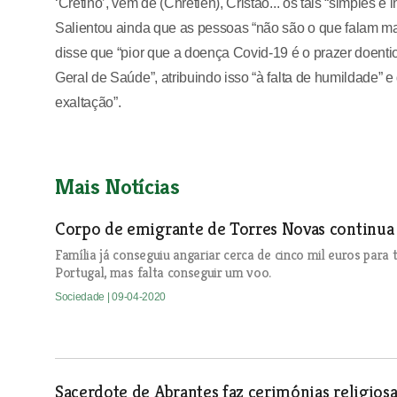
‘Cretino’, vem de (Chrétien), Cristão... os tais “simples 
Salientou ainda que as pessoas “não são o que falam ma
disse que “pior que a doença Covid-19 é o prazer doent
Geral de Saúde”, atribuindo isso “à falta de humildade”
exaltação”.
Mais Notícias
Corpo de emigrante de Torres Novas continua
Família já conseguiu angariar cerca de cinco mil euros para
Portugal, mas falta conseguir um voo.
Sociedade
| 09-04-2020
Sacerdote de Abrantes faz cerimónias religios