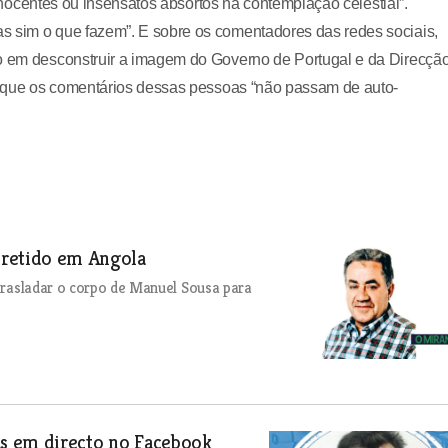
e inocentes ou insensatos absortos na contemplação celestial”.
s sim o que fazem”. E sobre os comentadores das redes sociais,
io em desconstruir a imagem do Governo de Portugal e da Direcção
 e que os comentários dessas pessoas “não passam de auto-
 retido em Angola
 trasladar o corpo de Manuel Sousa para
as em directo no Facebook