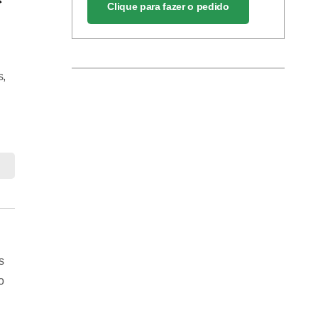
r
Clique para fazer o pedido
s,
s
o