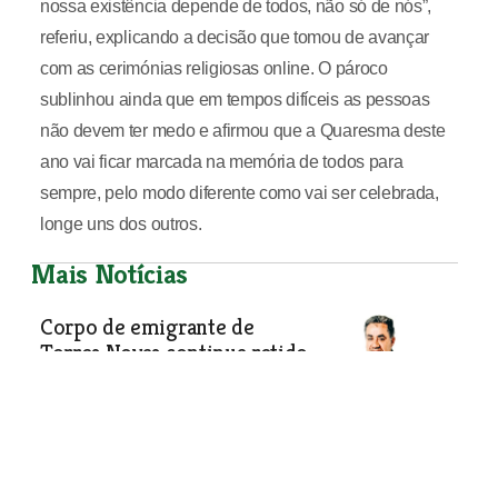
nossa existência depende de todos, não só de nós”,
referiu, explicando a decisão que tomou de avançar
com as cerimónias religiosas online. O pároco
sublinhou ainda que em tempos difíceis as pessoas
não devem ter medo e afirmou que a Quaresma deste
ano vai ficar marcada na memória de todos para
sempre, pelo modo diferente como vai ser celebrada,
longe uns dos outros.
Mais Notícias
Corpo de emigrante de
Torres Novas continua retido
em Angola
Família já conseguiu angariar cerca de
cinco mil euros para trasladar o corpo
de Manuel Sousa para Portugal, mas
falta conseguir um voo.