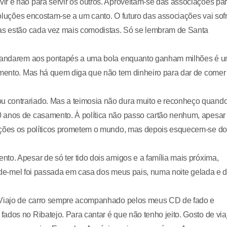
ir e não para servir os outros. Aproveitam-se das associações pa
 soluções encostam-se a um canto. O futuro das associações vai sof
oas estão cada vez mais comodistas. Só se lembram de Santa
 a andarem aos pontapés a uma bola enquanto ganham milhões é 
limento. Mas há quem diga que não tem dinheiro para dar de comer
 contrariado. Mas a teimosia não dura muito e reconheço quand
0 anos de casamento. À política não passo cartão nenhum, apesar
eições os políticos prometem o mundo, mas depois esquecem-se do
to. Apesar de só ter tido dois amigos e a família mais próxima,
ua-de-mel foi passada em casa dos meus pais, numa noite gelada e 
. Viajo de carro sempre acompanhado pelos meus CD de fado e
ados no Ribatejo. Para cantar é que não tenho jeito. Gosto de via