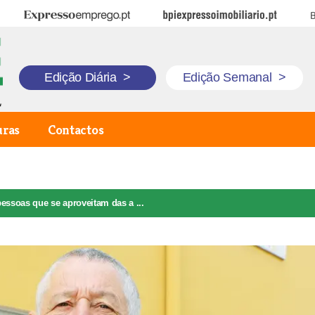
Expresso Emprego
BPI Expresso Imobiliário
B
Edição Diária
>
Edição Semanal
>
uras
Contactos
essoas que se aproveitam das a ...