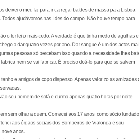
 deixei o meu lar para ir carregar baldes de massa para Lisboa.
es. Todos ajudávamos nas lides do campo. Não houve tempo para
 o ter feito mais cedo. A verdade é que tinha medo de agulhas e
chego a dar quatro vezes por ano. Dar sangue é um dos actos mai
algumas pessoas só percebam isso quando a necessidade lhes bat
fabrica nem se vai fabricar. É preciso doá-lo para que se salvem
s tenho e amigos de copo dispenso. Apenas valorizo as amizades 
eservadas.
Não sou homem de sofá e durmo apenas quatro horas por noite
bem sem olhar a quem. Comecei aos 17 anos, como sócio fundado
rtenci aos órgãos sociais dos Bombeiros de Vialonga e sou
 nove anos.