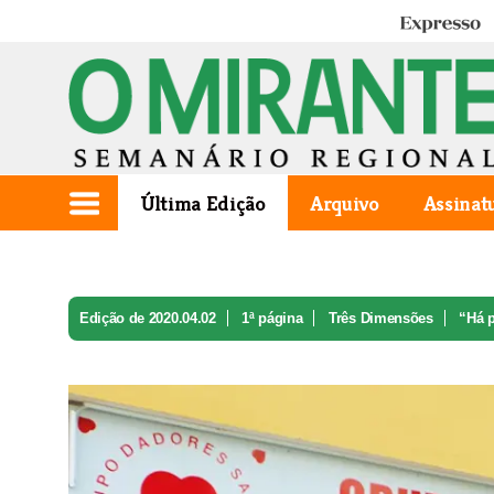
Expresso
Última Edição
Arquivo
Assinat
Edição de 2020.04.02
1ª página
Três Dimensões
“Há p