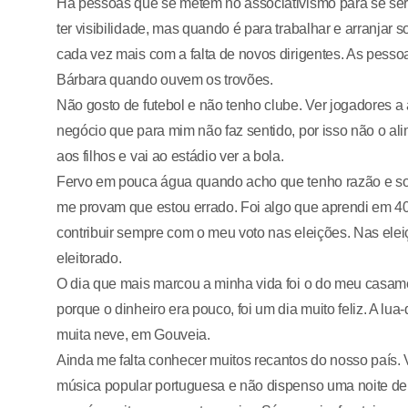
Há pessoas que se metem no associativismo para se serv
ter visibilidade, mas quando é para trabalhar e arranjar
cada vez mais com a falta de novos dirigentes. As pess
Bárbara quando ouvem os trovões.
Não gosto de futebol e não tenho clube. Ver jogadores
negócio que para mim não faz sentido, por isso não o a
aos filhos e vai ao estádio ver a bola.
Fervo em pouca água quando acho que tenho razão e sou
me provam que estou errado. Foi algo que aprendi em 4
contribuir sempre com o meu voto nas eleições. Nas el
eleitorado.
O dia que mais marcou a minha vida foi o do meu casamen
porque o dinheiro era pouco, foi um dia muito feliz. A l
muita neve, em Gouveia.
Ainda me falta conhecer muitos recantos do nosso país
música popular portuguesa e não dispenso uma noite de f