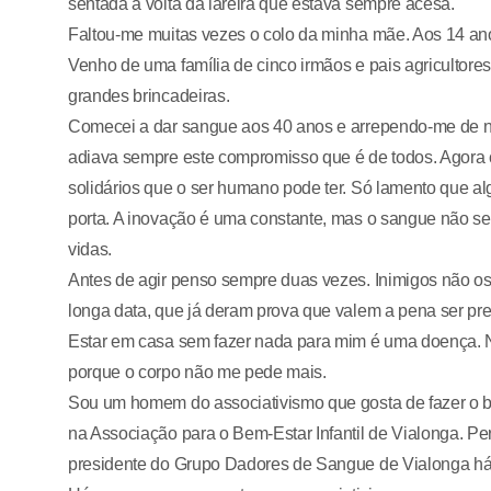
sentada à volta da lareira que estava sempre acesa.
Faltou-me muitas vezes o colo da minha mãe. Aos 14 anos
Venho de uma família de cinco irmãos e pais agricultor
grandes brincadeiras.
Comecei a dar sangue aos 40 anos e arrependo-me de não
adiava sempre este compromisso que é de todos. Agora 
solidários que o ser humano pode ter. Só lamento que 
porta. A inovação é uma constante, mas o sangue não se 
vidas.
Antes de agir penso sempre duas vezes. Inimigos não o
longa data, que já deram prova que valem a pena ser pr
Estar em casa sem fazer nada para mim é uma doença. 
porque o corpo não me pede mais.
Sou um homem do associativismo que gosta de fazer o 
na Associação para o Bem-Estar Infantil de Vialonga. Pe
presidente do Grupo Dadores de Sangue de Vialonga há