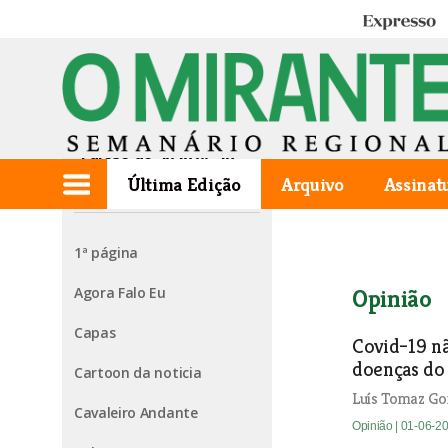
Expresso
Edição de 2020.05.28
Última Edição
Arquivo
Assinat
1ª página
Agora Falo Eu
Opinião
Capas
Covid–19 n
doenças do
Cartoon da noticia
Luís Tomaz Gon
Cavaleiro Andante
Opinião
| 01-06-2