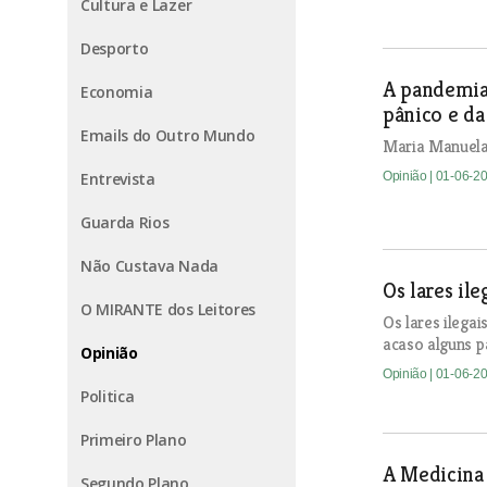
Cultura e Lazer
Desporto
A pandemia 
Economia
pânico e da
Emails do Outro Mundo
Maria Manuela
Entrevista
Opinião
| 01-06-2
Guarda Rios
Não Custava Nada
Os lares il
O MIRANTE dos Leitores
Os lares ilega
acaso alguns p
Opinião
Opinião
| 01-06-2
Politica
Primeiro Plano
A Medicina
Segundo Plano