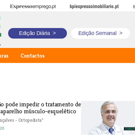
Expresso Emprego
BPI Expresso Imobiliário
B
Edição Diária
>
Edição Semanal
>
uras
Contactos
ão pode impedir o tratamento de
 aparelho músculo-esquelético
çalves - Ortopedista*
020