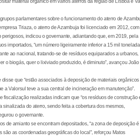
sitar material orgânico em vários aterros da região de Lisboa e Va
 grupos parlamentares sobre o funcionamento do aterro de Azambu
empresa Triaza, o aterro de Azambuja foi licenciado em 2012, com
o perigosos, indicou o governante, adiantando que, em 2019, pela
uos importados, “um número ligeiramente inferior a 15 mil tonelada
ante ao nacional, tratando-se de resíduos equiparados a urbanos,
r o biogás, quer o lixiviado produzido, é diminuto”, avançou João
e disse que “estão associados à deposição de materiais orgânicos
e a Valorsul teve a sua central de incineração em manutenção”.
 fiscalização realizadas indicam que “os resíduos de construção 
inalizada do aterro, sendo feita a cobertura dos mesmos,
segurou o governante.
uos de amianto se encontram depositados, “a zona de deposição é
são as coordenadas geográficas do local”, reforçou Matos