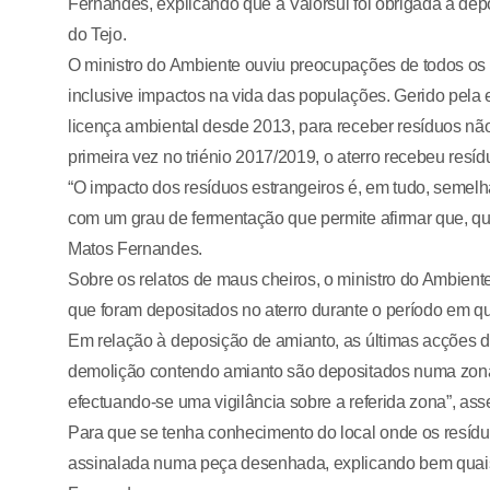
Fernandes, explicando que a Valorsul foi obrigada a depo
do Tejo.
O ministro do Ambiente ouviu preocupações de todos os
inclusive impactos na vida das populações. Gerido pela 
licença ambiental desde 2013, para receber resíduos nã
primeira vez no triénio 2017/2019, o aterro recebeu resíd
“O impacto dos resíduos estrangeiros é, em tudo, semelh
com um grau de fermentação que permite afirmar que, que
Matos Fernandes.
Sobre os relatos de maus cheiros, o ministro do Ambient
que foram depositados no aterro durante o período em qu
Em relação à deposição de amianto, as últimas acções de
demolição contendo amianto são depositados numa zona s
efectuando-se uma vigilância sobre a referida zona”, as
Para que se tenha conhecimento do local onde os resíd
assinalada numa peça desenhada, explicando bem quais 