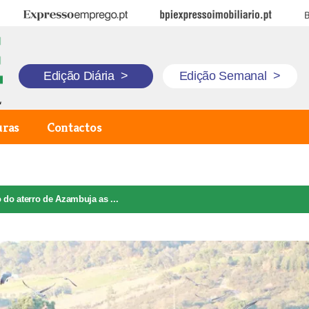
Expresso Emprego
BPI Expresso Imobiliário
B
Edição Diária
>
Edição Semanal
>
uras
Contactos
 do aterro de Azambuja as ...