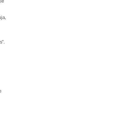
le
ja,
s”.
e